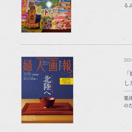
る
202
「
し
粟
の