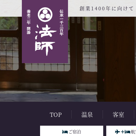
創業1400年に向け
TOP
温泉
客室
ご宿泊
航