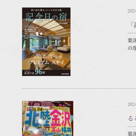
202
「
粟
の度
202
る
粟