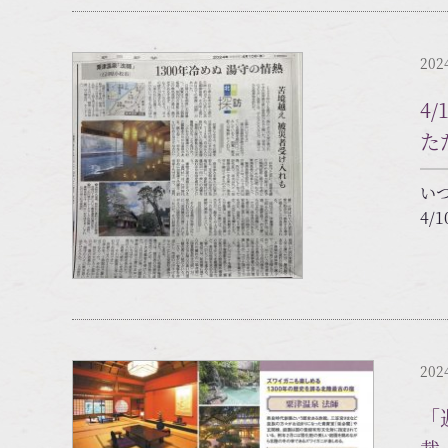
202
4
た
い
4/
202
「