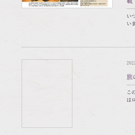
載
い
い
202
旅
こ
は