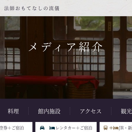
て 法師おもてなしの流儀
メディア紹介
料理
館内施設
アクセス
観光
空券＋ご宿泊
レンタカー＋ご宿泊
JR・