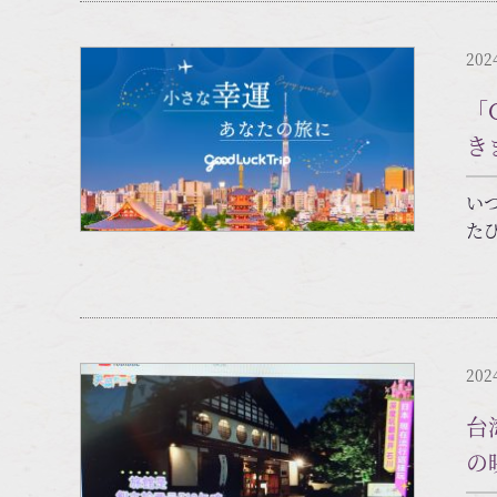
202
「
き
い
たび
202
台
の