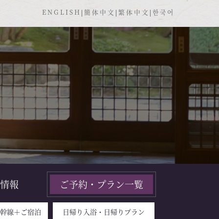
ENGLISH
|
簡体中文
|
繁体中文
|
한국어
情報
ご予約・プラン一覧
新幹線＋ご宿泊
日帰り入浴・日帰りプラン