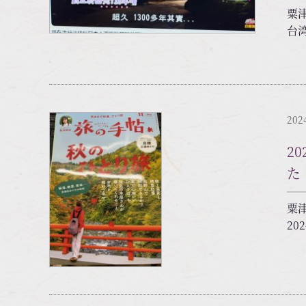
粟
台
202
2
た
粟
20