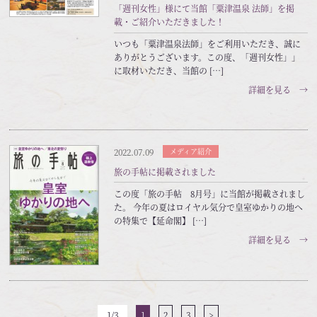
「週刊女性」様にて当館「粟津温泉 法師」を掲
載・ご紹介いただきました！
いつも「粟津温泉法師」をご利用いただき、誠に
ありがとうございます。この度、「週刊女性」」
に取材いただき、当館の […]
詳細を見る →
2022.07.09
メディア紹介
旅の手帖に掲載されました
この度「旅の手帖 8月号」に当館が掲載されまし
た。 今年の夏はロイヤル気分で皇室ゆかりの地へ
の特集で【延命閣】 […]
詳細を見る →
1/3
1
2
3
>