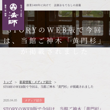
創業1400年に向けて 法師おもてなしの流儀
STORYのWEB版で今回
は、当館ご神木「黄門杉」
が掲載されました
トップ
新着情報・メディア紹介
STORYのWEB版で今回は、当館ご神木「黄門杉」が掲載されました
2020.04.05
メディア紹介
STORYのWEB版で今回は、当館ご神木「黄門杉」