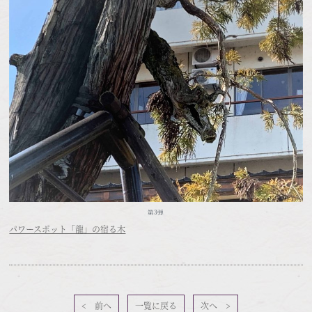
第3弾
パワースポット「龍」の宿る木
< 前へ
一覧に戻る
次へ >