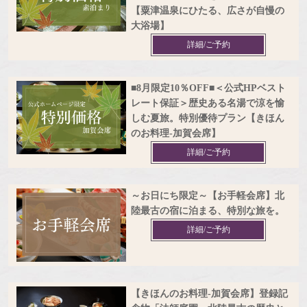
【粟津温泉にひたる、広さが自慢の
大浴場】
詳細/ご予約
■8月限定10％OFF■＜公式HPベスト
レート保証＞歴史ある名湯で涼を愉
しむ夏旅。特別優待プラン【きほん
のお料理‐加賀会席】
詳細/ご予約
～お日にち限定～【お手軽会席】北
陸最古の宿に泊まる、特別な旅を。
詳細/ご予約
【きほんのお料理‐加賀会席】登録記