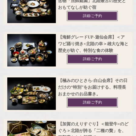
念物「法師庭園」北陸最古の歴史と
おもてなしが紡ぐ宿
詳細/ご予約
【海鮮グレードUP‐遊仙会席】＜ア
ワビ踊り焼き×北陸の幸＞雄大な海と
歴史が紡ぐ、特別な食の体験
詳細/ご予約
【極みのひとさら‐白山会席】その日
だけの“特別”をお届けする、料理長
おまかせのお品書き。
詳細/ご予約
【加賀のえりすぐり】＜能登牛×のど
ぐろ＞北陸が誇る「二種の贅」を、