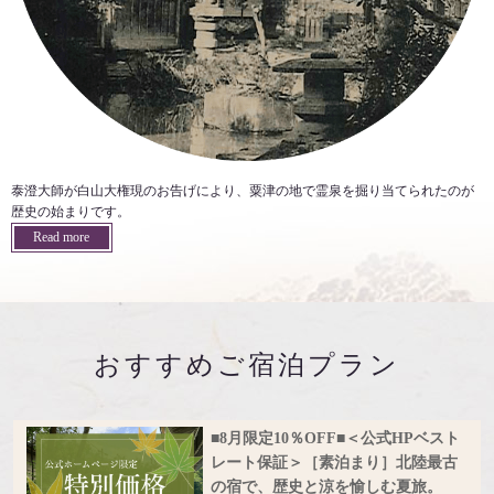
泰澄大師が白山大権現のお告げにより、粟津の地で霊泉を掘り当てられたのが
歴史の始まりです。
Read more
おすすめご宿泊プラン
■8月限定10％OFF■＜公式HPベスト
レート保証＞［素泊まり］北陸最古
の宿で、歴史と涼を愉しむ夏旅。