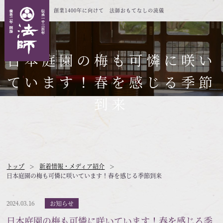
創業1400年に向けて 法師おもてなしの流儀
日本庭園の梅も可憐に咲い
ています！春を感じる季節
到来
トップ
新着情報・メディア紹介
日本庭園の梅も可憐に咲いています！春を感じる季節到来
2024.03.16
お知らせ
日本庭園の梅も可憐に咲いています！春を感じる季