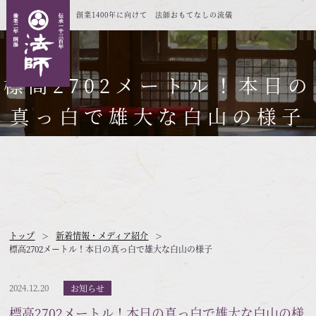
創業1400年に向けて 法師おもてなしの流儀
標高2702メートル！本日の
真っ白で雄大な白山の様子
トップ
新着情報・メディア紹介
標高2702メートル！本日の真っ白で雄大な白山の様子
2024.12.20
お知らせ
標高2702メートル！本日の真っ白で雄大な白山の様