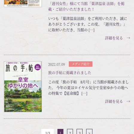
「週刊女性」様にて当館「粟津温泉 法師」を掲
載・ご紹介いただきました！
いつも「粟津温泉法師」をご利用いただき、誠に
ありがとうございます。この度、「週刊女性」」
に取材いただき、当館の […]
詳細を見る →
2022.07.09
メディア紹介
旅の手帖に掲載されました
この度「旅の手帖 8月号」に当館が掲載されまし
た。 今年の夏はロイヤル気分で皇室ゆかりの地へ
の特集で【延命閣】 […]
詳細を見る →
1/3
1
2
3
>